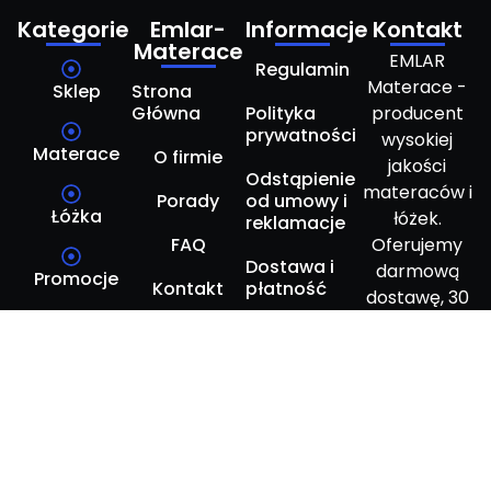
Kategorie
Emlar-
Informacje
Kontakt
Materace
EMLAR
Regulamin
Materace -
Sklep
Strona
Główna
Polityka
producent
prywatności
wysokiej
Materace
O firmie
jakości
Odstąpienie
materaców i
Porady
od umowy i
Łóżka
łóżek.
reklamacje
FAQ
Oferujemy
Dostawa i
darmową
Promocje
Kontakt
płatność
dostawę, 30
dni
Ustawienia
testowania i
cookies
do 10 lat
gwarancji na
wybrane
produkty.
Zapewnij
Cena