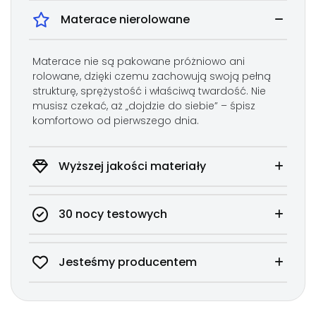
Materace nierolowane
Materace nie są pakowane próżniowo ani
rolowane, dzięki czemu zachowują swoją pełną
strukturę, sprężystość i właściwą twardość. Nie
BAMBOO
musisz czekać, aż „dojdzie do siebie” – śpisz
Naturalne środowisko, bezpieczne dla skóry.
komfortowo od pierwszego dnia.
Zapewnia świetną cyrkulację powietrza i
termoregulację.
Odporny na mechacenie i rozciąganie.
Wyższej jakości materiały
Łatwo zdejmowany dzięki zamkowi
błyskawicznemu.
30 nocy testowych
Pokrowiec Bamboo z dodatkiem włókien
bambusowych reguluje temperaturę, działa
antybakteryjnie i pomaga utrzymać świeżość
materaca na dłużej. Wyposażony jest w
Jesteśmy producentem
technologię BioShield®, która ogranicza rozwój
roztoczy i alergenów, zapewniając zdrowsze
środowisko snu.