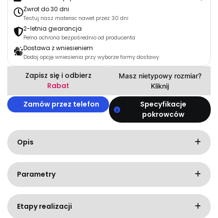
Zwrot do 30 dni
Testuj nasz materac nawet przez 30 dni
2-letnia gwarancja
Pełna ochrona bezpośrednio od producenta
Dostawa z wniesieniem
Dodaj opcję wniesienia przy wyborze formy dostawy
Zapisz się i odbierz
Masz nietypowy rozmiar?
Rabat
Kliknij
Zamów przez telefon
Specyfikacje
pokrowców
Opis
Parametry
Etapy realizacji