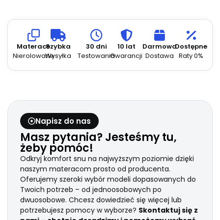
Skład:
PES 85%, Bamboo 15%.
Gramatura:
250g/m2
Materace
Szybka
30 dni
10 lat
Darmowa
Dostępne
Nierolowane
Wysyłka
Testowania
Gwarancji
Dostawa
Raty 0%
Napisz do nas
Masz pytania? Jesteśmy tu,
żeby pomóc!
Odkryj komfort snu na najwyższym poziomie dzięki
naszym materacom prosto od producenta.
Oferujemy szeroki wybór modeli dopasowanych do
Twoich potrzeb – od jednoosobowych po
dwuosobowe. Chcesz dowiedzieć się więcej lub
potrzebujesz pomocy w wyborze?
Skontaktuj się z