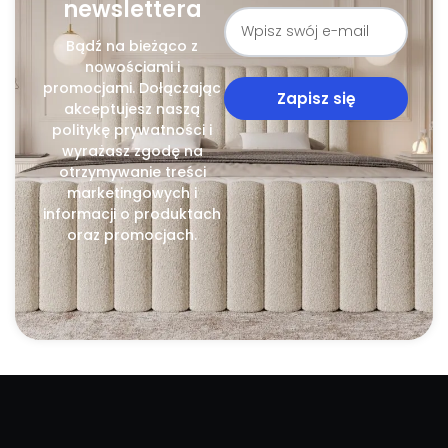
newslettera
Bądź na bieżąco z
nowościami i
promocjami. Dołączając
Zapisz się
akceptujesz naszą
politykę prywatności i
wyrażasz zgodę na
otrzymywanie treści
marketingowych i
informacji o produktach
oraz promocjach.