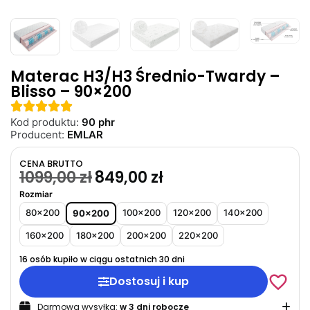
Materac H3/H3 Średnio-Twardy –
Blisso – 90×200
Kod produktu:
90 phr
Producent:
EMLAR
CENA BRUTTO
1099,00
zł
849,00
zł
Rozmiar
80x200
100x200
120x200
140x200
90x200
160x200
180x200
200x200
220x200
16 osób kupiło w ciągu ostatnich 30 dni
Dostosuj i kup
Darmowa wysyłka:
w 3 dni robocze