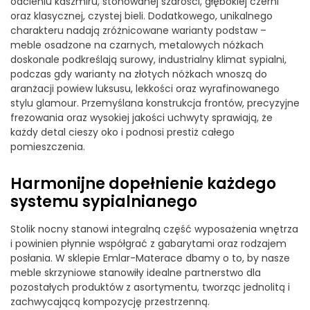
odcieniu kaszmiru, stonowanej szarości, głębokiej czerni
oraz klasycznej, czystej bieli. Dodatkowego, unikalnego
charakteru nadają zróżnicowane warianty podstaw –
meble osadzone na czarnych, metalowych nóżkach
doskonale podkreślają surowy, industrialny klimat sypialni,
podczas gdy warianty na złotych nóżkach wnoszą do
aranżacji powiew luksusu, lekkości oraz wyrafinowanego
stylu glamour. Przemyślana konstrukcja frontów, precyzyjne
frezowania oraz wysokiej jakości uchwyty sprawiają, że
każdy detal cieszy oko i podnosi prestiż całego
pomieszczenia.
Harmonijne dopełnienie każdego
systemu sypialnianego
Stolik nocny stanowi integralną część wyposażenia wnętrza
i powinien płynnie współgrać z gabarytami oraz rodzajem
posłania. W sklepie Emlar-Materace dbamy o to, by nasze
meble skrzyniowe stanowiły idealne partnerstwo dla
pozostałych produktów z asortymentu, tworząc jednolitą i
zachwycającą kompozycję przestrzenną.