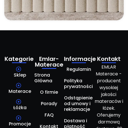
Kategorie
Emlar-
Informacje
Kontakt
Materace
EMLAR
Regulamin
Materace -
Sklep
Strona
Główna
Polityka
producent
prywatności
wysokiej
Materace
O firmie
jakości
Odstąpienie
materaców i
Porady
od umowy i
Łóżka
łóżek.
reklamacje
FAQ
Oferujemy
Dostawa i
darmową
Promocje
Kontakt
płatność