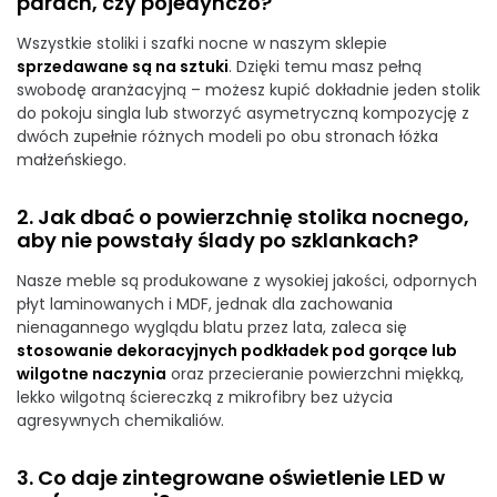
parach, czy pojedynczo?
Wszystkie stoliki i szafki nocne w naszym sklepie
sprzedawane są na sztuki
. Dzięki temu masz pełną
swobodę aranżacyjną – możesz kupić dokładnie jeden stolik
do pokoju singla lub stworzyć asymetryczną kompozycję z
dwóch zupełnie różnych modeli po obu stronach łóżka
małżeńskiego.
2. Jak dbać o powierzchnię stolika nocnego,
aby nie powstały ślady po szklankach?
Nasze meble są produkowane z wysokiej jakości, odpornych
płyt laminowanych i MDF, jednak dla zachowania
nienagannego wyglądu blatu przez lata, zaleca się
stosowanie dekoracyjnych podkładek pod gorące lub
wilgotne naczynia
oraz przecieranie powierzchni miękką,
lekko wilgotną ściereczką z mikrofibry bez użycia
agresywnych chemikaliów.
3. Co daje zintegrowane oświetlenie LED w