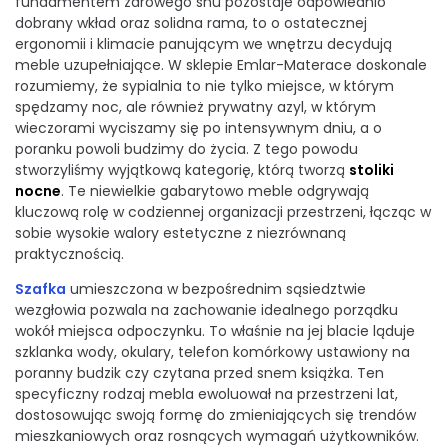
fundamentem zdrowego snu pozostaje odpowiednio
dobrany wkład oraz solidna rama, to o ostatecznej
ergonomii i klimacie panującym we wnętrzu decydują
meble uzupełniające. W sklepie Emlar-Materace doskonale
rozumiemy, że sypialnia to nie tylko miejsce, w którym
spędzamy noc, ale również prywatny azyl, w którym
wieczorami wyciszamy się po intensywnym dniu, a o
poranku powoli budzimy do życia. Z tego powodu
stworzyliśmy wyjątkową kategorię, którą tworzą
stoliki
nocne
. Te niewielkie gabarytowo meble odgrywają
kluczową rolę w codziennej organizacji przestrzeni, łącząc w
sobie wysokie walory estetyczne z niezrównaną
praktycznością.
Szafka
umieszczona w bezpośrednim sąsiedztwie
wezgłowia pozwala na zachowanie idealnego porządku
wokół miejsca odpoczynku. To właśnie na jej blacie ląduje
szklanka wody, okulary, telefon komórkowy ustawiony na
poranny budzik czy czytana przed snem książka. Ten
specyficzny rodzaj mebla ewoluował na przestrzeni lat,
dostosowując swoją formę do zmieniających się trendów
mieszkaniowych oraz rosnących wymagań użytkowników.