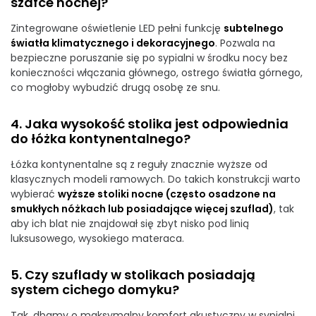
szafce nocnej?
Zintegrowane oświetlenie LED pełni funkcję
subtelnego
światła klimatycznego i dekoracyjnego
. Pozwala na
bezpieczne poruszanie się po sypialni w środku nocy bez
konieczności włączania głównego, ostrego światła górnego,
co mogłoby wybudzić drugą osobę ze snu.
4. Jaka wysokość stolika jest odpowiednia
do łóżka kontynentalnego?
Łóżka kontynentalne są z reguły znacznie wyższe od
klasycznych modeli ramowych. Do takich konstrukcji warto
wybierać
wyższe stoliki nocne (często osadzone na
smukłych nóżkach lub posiadające więcej szuflad)
, tak
aby ich blat nie znajdował się zbyt nisko pod linią
luksusowego, wysokiego materaca.
5. Czy szuflady w stolikach posiadają
system cichego domyku?
Tak, dbamy o maksymalny komfort akustyczny w sypialni.