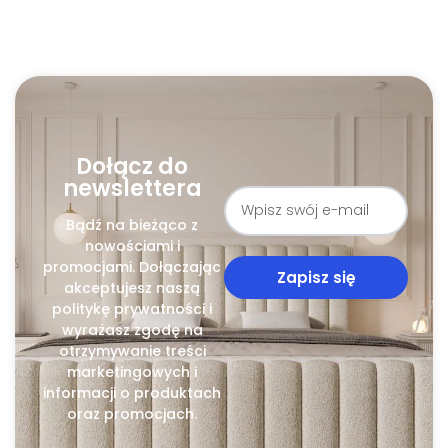
Dołącz do
newslettera
Bądź na bieżąco z
nowościami i
promocjami. Dołączając
Zapisz się
akceptujesz naszą
politykę prywatności i
wyrażasz zgodę na
otrzymywanie treści
marketingowych i
informacji o produktach
oraz promocjach.