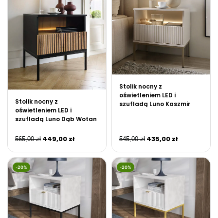
Stolik nocny z
oświetleniem LED i
Stolik nocny z
szufladą Luno Kaszmir
oświetleniem LED i
szufladą Luno Dąb Wotan
449,00
zł
435,00
zł
565,00
zł
545,00
zł
-20%
-20%