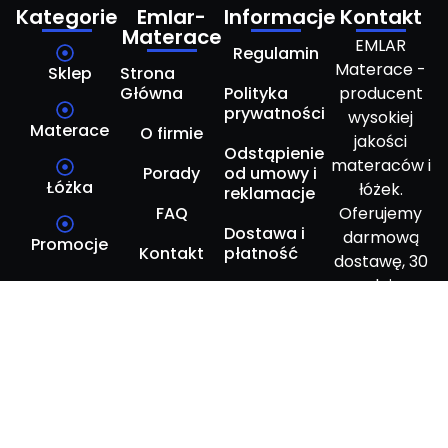
Kategorie
Emlar-
Informacje
Kontakt
Materace
EMLAR
Regulamin
Materace -
Sklep
Strona
Główna
Polityka
producent
prywatności
wysokiej
Materace
O firmie
jakości
Odstąpienie
materaców i
Porady
od umowy i
Łóżka
łóżek.
reklamacje
FAQ
Oferujemy
Dostawa i
darmową
Promocje
Kontakt
płatność
dostawę, 30
dni
Ustawienia
testowania i
cookies
do 10 lat
gwarancji na
wybrane
produkty.
Zapewnij
Cena