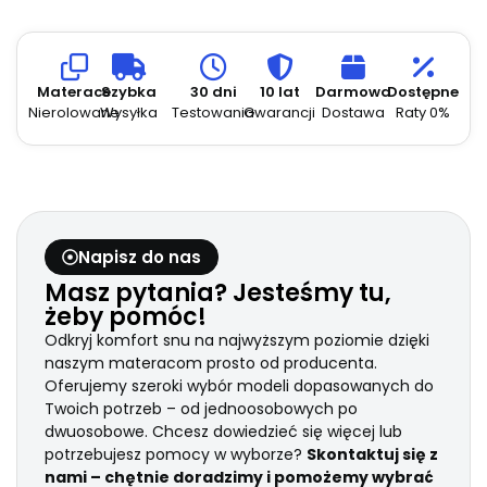
Skład:
PES 85%, Bamboo 15%.
Gramatura:
250g/m2
Materace
Szybka
30 dni
10 lat
Darmowa
Dostępne
Nierolowane
Wysyłka
Testowania
Gwarancji
Dostawa
Raty 0%
Napisz do nas
Masz pytania? Jesteśmy tu,
żeby pomóc!
Odkryj komfort snu na najwyższym poziomie dzięki
naszym materacom prosto od producenta.
Oferujemy szeroki wybór modeli dopasowanych do
Twoich potrzeb – od jednoosobowych po
dwuosobowe. Chcesz dowiedzieć się więcej lub
potrzebujesz pomocy w wyborze?
Skontaktuj się z
nami – chętnie doradzimy i pomożemy wybrać