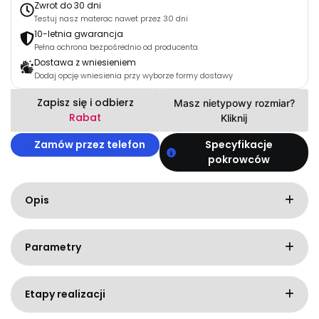
Zwrot do 30 dni
Testuj nasz materac nawet przez 30 dni
10-letnia gwarancja
Pełna ochrona bezpośrednio od producenta
Dostawa z wniesieniem
Dodaj opcję wniesienia przy wyborze formy dostawy
Zapisz się i odbierz
Masz nietypowy rozmiar?
Rabat
Kliknij
Zamów przez telefon
Specyfikacje
pokrowców
Opis
Parametry
Etapy realizacji