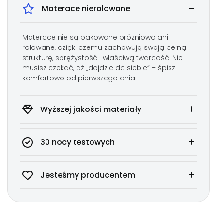
Materace nierolowane
Materace nie są pakowane próżniowo ani
rolowane, dzięki czemu zachowują swoją pełną
strukturę, sprężystość i właściwą twardość. Nie
BAMBOO
musisz czekać, aż „dojdzie do siebie” – śpisz
komfortowo od pierwszego dnia.
Naturalne środowisko, bezpieczne dla skóry.
Zapewnia świetną cyrkulację powietrza i
termoregulację.
Wyższej jakości materiały
Odporny na mechacenie i rozciąganie.
Łatwo zdejmowany dzięki zamkowi
błyskawicznemu.
30 nocy testowych
Pokrowiec Bamboo z dodatkiem włókien
bambusowych reguluje temperaturę, działa
antybakteryjnie i pomaga utrzymać świeżość
Jesteśmy producentem
materaca na dłużej. Wyposażony jest w
technologię BioShield®, która ogranicza rozwój
roztoczy i alergenów, zapewniając zdrowsze
środowisko snu.