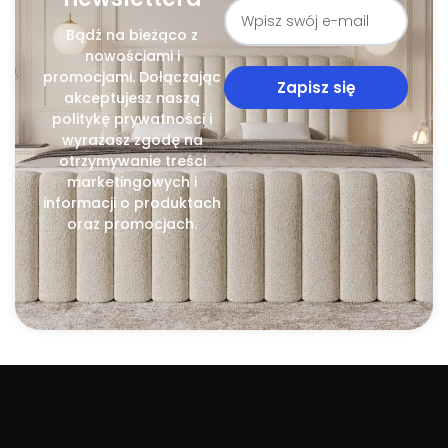
Bądź na bieżąco z
nowościami i
promocjami. Dołączając
Zapisz się
akceptujesz naszą
politykę prywatności i
wyrażasz zgodę na
otrzymywanie treści
marketingowych i
informacji o produktach
oraz promocjach.