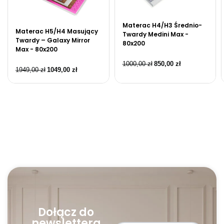
Materac H4/H3 Średnio-
Materac H5/H4 Masujący
Twardy Medini Max -
Twardy – Galaxy Mirror
80x200
Max - 80x200
1000,00
zł
850,00
zł
1949,00
zł
1049,00
zł
Dołącz do
newslettera