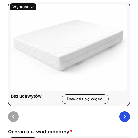
Specyfikacje pokrowców
Zestawienie przedstawiające różnice między
modelami pokrowców – m.in. materiał, wymiary,
odporność na wodę i zabrudzenia, łatwość
czyszczenia oraz dodatkowe funkcje. Ułatwia szybki
Bez uchwytów
wybór najlepszego pokrowca do indywidualnych
Dowiedz się więcej
potrzeb.
‹
›
Ochraniacz wodoodporny
*