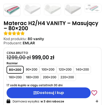
Materac H2/H4 VANITY – Masujący
– 80×200
Kod produktu:
80 vanity
Producent:
EMLAR
CENA BRUTTO
1299,00
zł
999,00
zł
Rozmiar
90x200
100x200
120x200
140x200
80x200
160x200
180x200
200x200
220x200
17 osób kupiło w ciągu ostatnich 30 dni
Dostosuj i kup
Darmowa wysyłka:
w 3 dni robocze