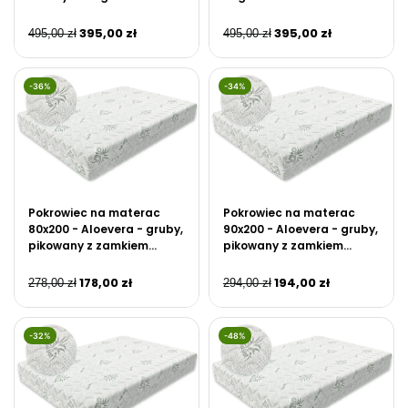
395,00
zł
395,00
zł
495,00
zł
495,00
zł
-36%
-34%
Pokrowiec na materac
Pokrowiec na materac
80x200 - Aloevera - gruby,
90x200 - Aloevera - gruby,
pikowany z zamkiem
pikowany z zamkiem
błyskawicznym
błyskawicznym
178,00
zł
194,00
zł
278,00
zł
294,00
zł
-32%
-48%