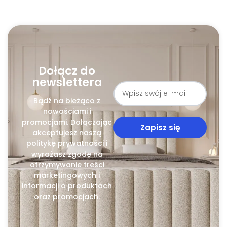
Dołącz do
newslettera
Bądź na bieżąco z
nowościami i
promocjami. Dołączając
Zapisz się
akceptujesz naszą
politykę prywatności i
wyrażasz zgodę na
otrzymywanie treści
marketingowych i
informacji o produktach
oraz promocjach.