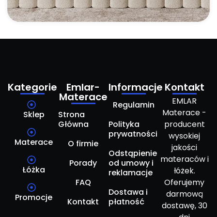
Kategorie
Emlar-
Informacje
Kontakt
Materace
EMLAR
Regulamin
Materace -
Sklep
Strona
Główna
Polityka
producent
prywatności
wysokiej
Materace
O firmie
jakości
Odstąpienie
materaców i
Porady
od umowy i
Łóżka
łóżek.
reklamacje
FAQ
Oferujemy
Dostawa i
darmową
Promocje
Kontakt
płatność
dostawę, 30