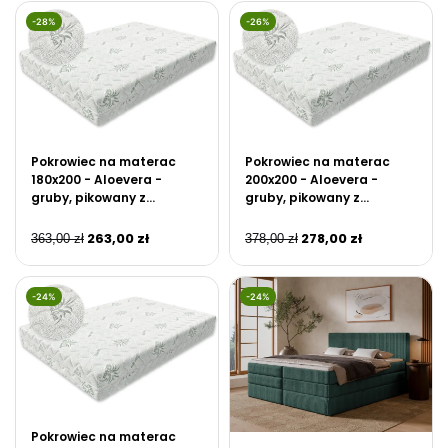
-28%
-26%
Pokrowiec na materac
Pokrowiec na materac
180x200 - Aloevera -
200x200 - Aloevera -
gruby, pikowany z
gruby, pikowany z
zamkiem błyskawicznym
zamkiem błyskawicznym
263,00
zł
278,00
zł
363,00
zł
378,00
zł
-24%
-24%
Pokrowiec na materac