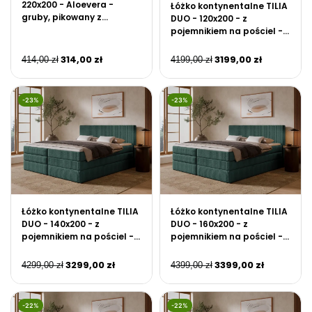
220x200 - Aloevera -
Łóżko kontynentalne TILIA
gruby, pikowany z
DUO - 120x200 - z
zamkiem błyskawicznym
pojemnikiem na pościel -
Zielony
314,00
zł
3199,00
zł
414,00
zł
4199,00
zł
-23%
-23%
Łóżko kontynentalne TILIA
Łóżko kontynentalne TILIA
DUO - 140x200 - z
DUO - 160x200 - z
pojemnikiem na pościel -
pojemnikiem na pościel -
Zielony
Zielony
3299,00
zł
3399,00
zł
4299,00
zł
4399,00
zł
-22%
-22%